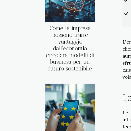
Come le imprese
possono trarre
vantaggio
L'e
dall'economia
cli
circolare modelli di
aum
business per un
sfr
futuro sostenibile
esi
vol
La
Le 
inf
fee