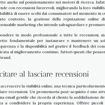
lette anche sul posizionamento nei motori di ricerca. Infa
ende con recensioni favorevoli, migliorando la loro visibil
babilità di essere scelti dai consumatori nel momento in c
sto contesto, la gestione della reputazione online d
ponsabile marketing che intende salvaguardare e promuov
pondere in modo professionale a tutte le recensioni, sia
etto fondamentale per instaurare e mantenere un soli
sparenza e la disponibilità nel gestire il feedback dei 
icata al miglioramento continuo, fattori questi che posso
 brand.
citare al lasciare recensioni
 accrescere la visibilità online, una tecnica particolarmente 
ciare recensioni. Un promemoria post-acquisto è uno str
una email gentile che ricorda al cliente la soddisfazione de
ita a condividere la propria esperienza. Offrire piccol