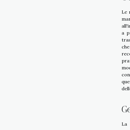
Le 
man
all
a p
tra
che
rec
pra
mod
con
que
del
Ge
La 