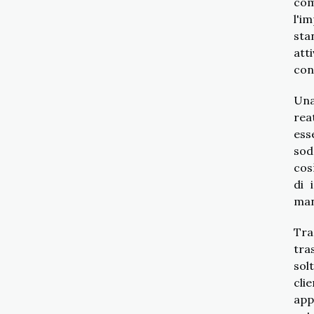
com
l'i
sta
att
con
Una
rea
ess
sod
cos
di 
ma
Tra
tra
sol
cli
app