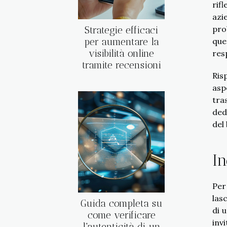
rif
azi
pro
Strategie efficaci
per aumentare la
que
visibilità online
res
tramite recensioni
Ris
asp
tra
ded
del
In
Per
las
Guida completa su
di 
come verificare
inv
l'autenticità di un