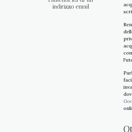
acq
indirizzo email
scr
Ren
del
pri
acq
com
l'u
Par
fac
inv
dov
Goo
onl
Ot