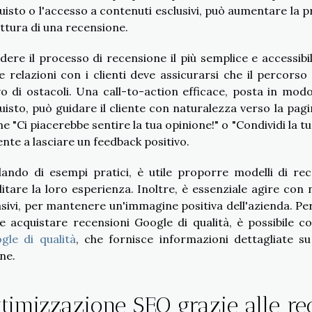
uisto o l'accesso a contenuti esclusivi, può aumentare la p
ittura di una recensione.
dere il processo di recensione il più semplice e accessibi
le relazioni con i clienti deve assicurarsi che il percorso
vo di ostacoli. Una call-to-action efficace, posta in modo
uisto, può guidare il cliente con naturalezza verso la pagi
e "Ci piacerebbe sentire la tua opinione!" o "Condividi la tu
tente a lasciare un feedback positivo.
lando di esempi pratici, è utile proporre modelli di re
ilitare la loro esperienza. Inoltre, è essenziale agire con
asivi, per mantenere un'immagine positiva dell'azienda. Pe
e acquistare recensioni Google di qualità, è possibile co
gle di qualità
, che fornisce informazioni dettagliate 
ine.
timizzazione SEO grazie alle re