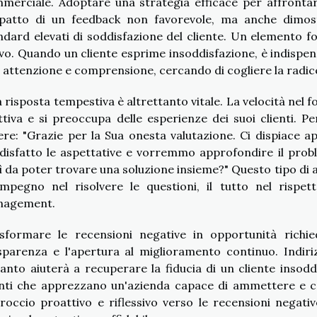
merciale. Adoptare una strategia efficace per affrontar
mpatto di un feedback non favorevole, ma anche dimos
ndard elevati di soddisfazione del cliente. Un elemento 
ivo. Quando un cliente esprime insoddisfazione, è indispens
 attenzione e comprensione, cercando di cogliere la radic
 risposta tempestiva è altrettanto vitale. La velocità nel 
ttiva e si preoccupa delle esperienze dei suoi clienti. 
ere: "Grazie per la Sua onesta valutazione. Ci dispiace 
disfatto le aspettative e vorremmo approfondire il probl
ì da poter trovare una soluzione insieme?" Questo tipo di 
impegno nel risolvere le questioni, il tutto nel rispe
nagement.
sformare le recensioni negative in opportunità richied
sparenza e l'apertura al miglioramento continuo. Indir
tanto aiuterà a recuperare la fiducia di un cliente inso
enti che apprezzano un'azienda capace di ammettere e cor
roccio proattivo e riflessivo verso le recensioni negati